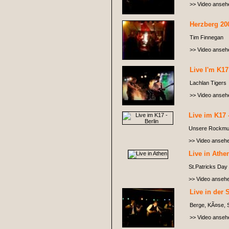
>> Video anseh
Herzberg 20
Tim Finnegan
>> Video anseh
Live I'm K17
Lachlan Tigers
>> Video anseh
Live im K17 
Unsere Rockmug
>> Video anseh
Live in Athe
St.Patricks Day 
>> Video anseh
Live in der 
Berge, KÃ¤se, S
>> Video anseh