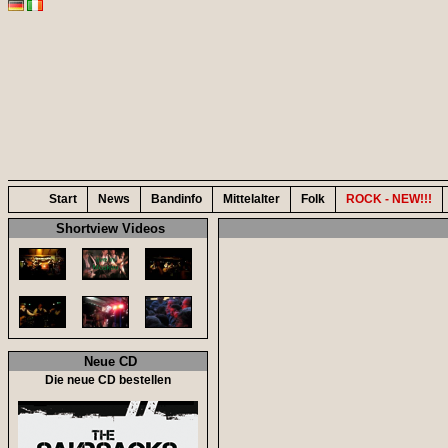
Start
News
Bandinfo
Mittelalter
Folk
ROCK - NEW!!!
Shortview Videos
Neue CD
Die neue CD bestellen