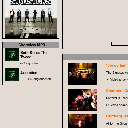
Shortview MP3
Both Sides The
Tweed
>>Song anhören
"Jocobites" 
Jacobites
The Sandsacks i
>>Song anhören
>> Video anseh
Chartres - Ce
Konzert in Frank
>> Video anseh
Herzberg 20
All for me Grog