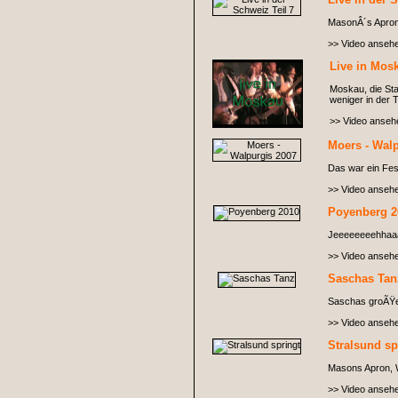
MasonÂ´s Apro
>> Video anseh
Live in Mos
Moskau, die Sta
weniger in der
>> Video anseh
Moers - Wal
Das war ein Fest
>> Video anseh
Poyenberg 2
Jeeeeeeeehhaa
>> Video anseh
Saschas Tan
Saschas groÃŸer 
>> Video anseh
Stralsund sp
Masons Apron, Wi
>> Video anseh