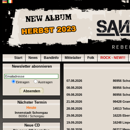
Start
News
Bandinfo
Mittelalter
Folk
ROCK - NEW!!!
Newsletter abonnieren
07.08.2026
86956 Sch
Eintragen
Austragen
08.08.2026
86956 Sch
Absenden
09.08.2026
86956 Sch
21.08.2026
99428 Gra
Nächster Termin
Heute
28.08.2026
14513 Telt
Innenstadt Schongau
29.08.2026
16225 Eber
86956 / Schongau
19.09.2026
16248 Liep
Neue CD
26.09.2026
06217 Mer