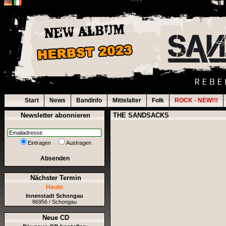
Start
News
Bandinfo
Mittelalter
Folk
ROCK - NEW!!!
Newsletter abonnieren
THE SANDSACKS
Eintragen
Austragen
Absenden
Nächster Termin
Heute
Innenstadt Schongau
86956 / Schongau
Neue CD