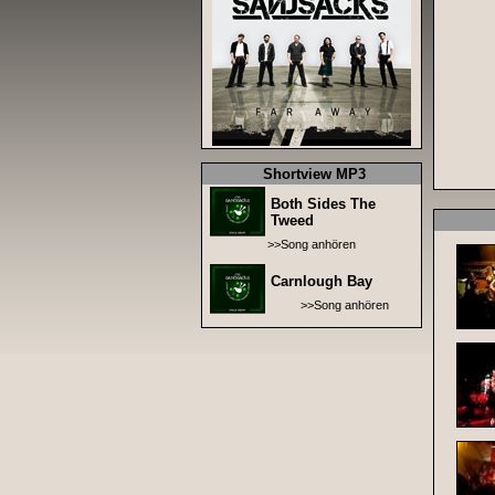
Shortview MP3
Both Sides The
Tweed
>>Song anhören
Carnlough Bay
>>Song anhören