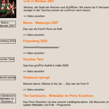
Live in Moskau 2007
Moskau, die Stadt der Reichen und SchÃ¶nen. Wir waren da !!! Verkatert
weniger in der Tasche) kamen wir zurÃ¼ck nach Hause.
>> Video ansehen
Moers - Walpurgis 2007
Das war ein Fest!!! Rock an Roll!
>> Video ansehen
Poyenberg 2010
Jeeeeeeeehhaaaaaaaaaaaaa !
>> Video ansehen
Saschas Tanz
Saschas groÃŸer Auftritt in Halle 2008!
>> Video ansehen
Stralsund springt
Masons Apron, Wiskey in the Jar ... Das war ein Fest !!!
>> Video ansehen
The Sandsacks - Mittelalter im Prinz Eisenherz
Das Prinz Eisenherz ist eine unserer Lieblingslocations. Die Besucher 
spielen Mittelalter und Folk - Programme.