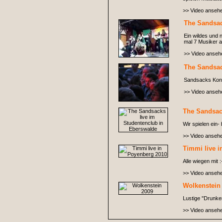
>> Video anseh
The Sandsac
Ein wildes und 
mal 7 Musiker a
>> Video anseh
The Sandsac
Sandsacks Konze
>> Video anseh
The Sandsac
Wir spielen ein-
>> Video anseh
Timmi live 
Alle wiegen mit :
>> Video anseh
Wolkenstein
Lustige "Drunken
>> Video anseh