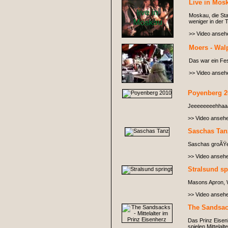
Live in Mos
Moskau, die Sta
weniger in der
>> Video anseh
Moers - Wal
Das war ein Fes
>> Video anseh
Poyenberg 2
Jeeeeeeeehhaa
>> Video anseh
Saschas Tan
Saschas groÃŸer 
>> Video anseh
Stralsund sp
Masons Apron, Wi
>> Video anseh
The Sandsack
Das Prinz Eisen
spielen Mittelal