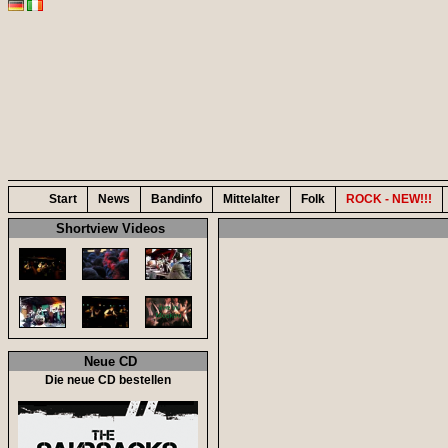
Start
News
Bandinfo
Mittelalter
Folk
ROCK - NEW!!!
Shortview Videos
Neue CD
Die neue CD bestellen