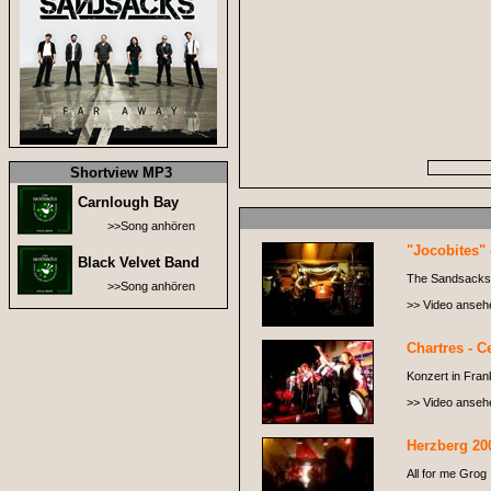
Shortview MP3
Carnlough Bay
>>Song anhören
"Jocobites" 
Black Velvet Band
The Sandsacks i
>>Song anhören
>> Video anseh
Chartres - Ce
Konzert in Frank
>> Video anseh
Herzberg 20
All for me Grog