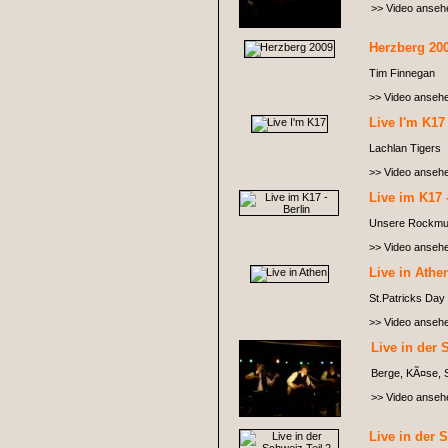
>> Video anseh
Herzberg 20
Tim Finnegan
>> Video anseh
Live I'm K17
Lachlan Tigers
>> Video anseh
Live im K17 
Unsere Rockmug
>> Video anseh
Live in Athe
St.Patricks Day 
>> Video anseh
Live in der 
Berge, KÃ¤se, S
>> Video anseh
Live in der 