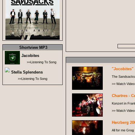
Shortview MP3
Jacobites
>>Listening To Song
"Jocobites" 
Stella Splendens
The Sandsacks i
>>Listening To Song
>> Watch Video
Chartres - Ce
Konzert in Frank
>> Watch Video
Herzberg 20
All for me Grog