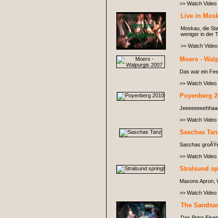
>> Watch Video
Live in Mos
Moskau, die Sta
weniger in der
>> Watch Video
Moers - Wal
Das war ein Fest
>> Watch Video
Poyenberg 2
Jeeeeeeeehhaa
>> Watch Video
Saschas Tan
Saschas groÃŸer 
>> Watch Video
Stralsund sp
Masons Apron, Wi
>> Watch Video
The Sandsack
Das Prinz Eisen