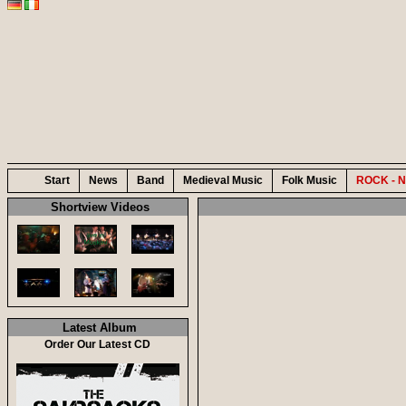
Start
News
Band
Medieval Music
Folk Music
ROCK - N
Shortview Videos
Latest Album
Order Our Latest CD