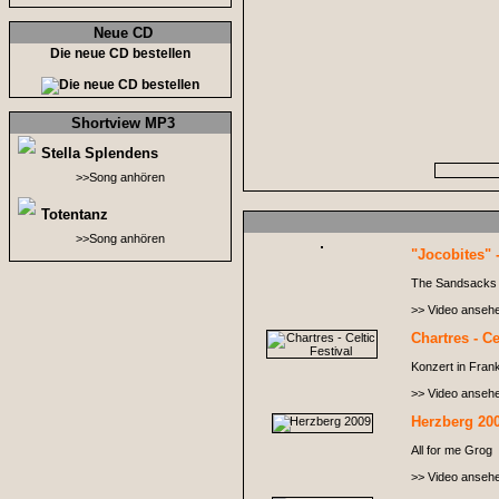
Neue CD
Die neue CD bestellen
Shortview MP3
Stella Splendens
>>Song anhören
Totentanz
>>Song anhören
"Jocobites" -
The Sandsacks i
>> Video anseh
Chartres - Ce
Konzert in Frank
>> Video anseh
Herzberg 20
All for me Grog
>> Video anseh