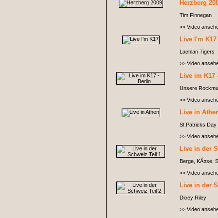
Herzberg 20
Tim Finnegan
>> Video anseh
Live I'm K17
Lachlan Tigers
>> Video anseh
Live im K17 
Unsere Rockmug
>> Video anseh
Live in Athe
St.Patricks Day 
>> Video anseh
Live in der 
Berge, KÃ¤se, S
>> Video anseh
Live in der 
Dicey Riley
>> Video anseh