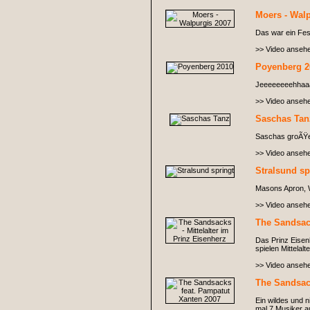
Moers - Wal
Das war ein Fest
>> Video anseh
Poyenberg 2
Jeeeeeeeehhaa
>> Video anseh
Saschas Tan
Saschas groÃŸer 
>> Video anseh
Stralsund sp
Masons Apron, Wi
>> Video anseh
The Sandsack
Das Prinz Eisen
spielen Mittelal
>> Video anseh
The Sandsac
Ein wildes und 
mal 7 Musiker a