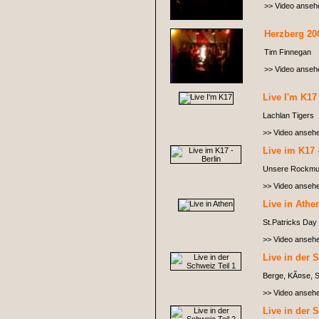
>> Video anseh
Herzberg 20
Tim Finnegan
>> Video anseh
Live I'm K17
Lachlan Tigers
>> Video anseh
Live im K17 
Unsere Rockmug
>> Video anseh
Live in Athe
St.Patricks Day 
>> Video anseh
Live in der 
Berge, KÃ¤se, S
>> Video anseh
Live in der 