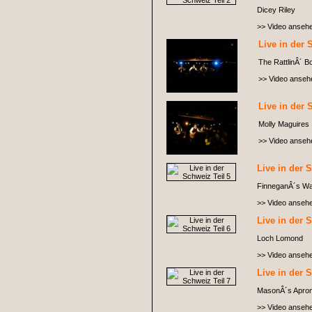
Dicey Riley
>> Video anseh
Live in der 
The RattlinÂ´ B
>> Video anseh
Live in der 
Molly Maguires
>> Video anseh
Live in der 
FinneganÂ´s W
>> Video anseh
Live in der 
Loch Lomond
>> Video anseh
Live in der 
MasonÂ´s Apro
>> Video anseh