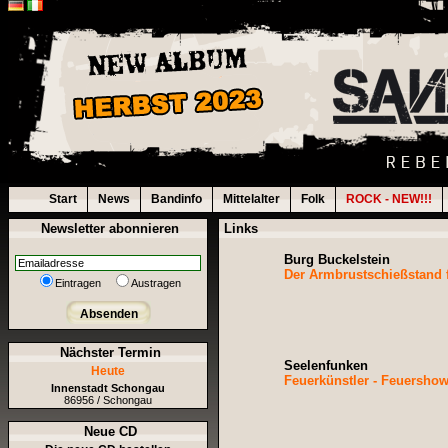
Start
News
Bandinfo
Mittelalter
Folk
ROCK - NEW!!!
Newsletter abonnieren
Links
Burg Buckelstein
Der Armbrustschießstand f
Eintragen
Austragen
Absenden
Nächster Termin
Seelenfunken
Heute
Feuerkünstler - Feuershow
Innenstadt Schongau
86956 / Schongau
Neue CD