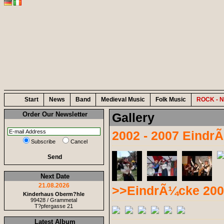
Start
News
Band
Medieval Music
Folk Music
ROCK - N
Order Our Newsletter
Gallery
2002 - 2007 Eindr
Subscribe
Cancel
Send
Next Date
21.08.2026
>>EindrÃ¼cke 200
Kinderhaus Oberm?hle
99428 / Grammetal
T?pfergasse 21
Latest Album