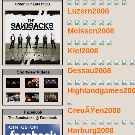
Order Our Latest CD
Luzern2008
Meissen2008
Kiel2008
Dessau2008
Shortview Videos
Highlandgames20
CreuÃŸen2008
Facebook
The Sandsacks @ Facebook
Harburg2008