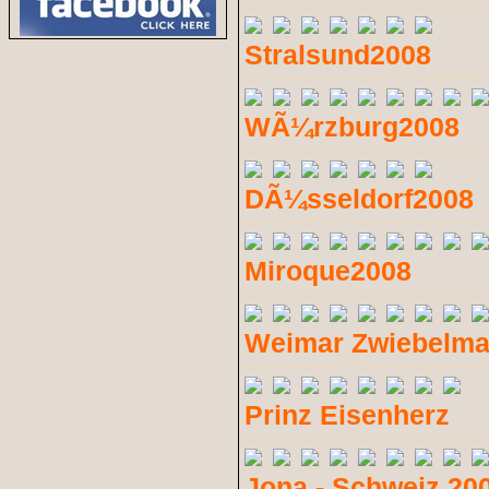
Stralsund2008
WÃ¼rzburg2008
DÃ¼sseldorf2008
Miroque2008
Weimar Zwiebelma
Prinz Eisenherz
Jona - Schweiz 20