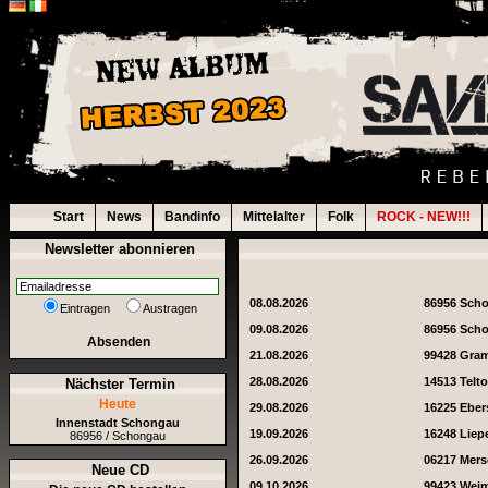
Start
News
Bandinfo
Mittelalter
Folk
ROCK - NEW!!!
Newsletter abonnieren
08.08.2026
86956 Sch
Eintragen
Austragen
09.08.2026
86956 Sch
Absenden
21.08.2026
99428 Gra
28.08.2026
14513 Telt
Nächster Termin
Heute
29.08.2026
16225 Eber
Innenstadt Schongau
19.09.2026
16248 Liep
86956 / Schongau
26.09.2026
06217 Mer
Neue CD
09.10.2026
99423 Wei