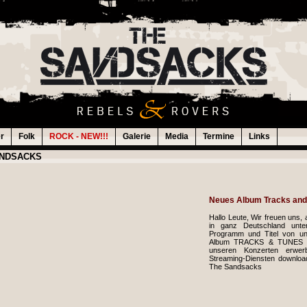
er
Folk
ROCK - NEW!!!
Galerie
Media
Termine
Links
ANDSACKS
Neues Album Tracks and
Hallo Leute, Wir freuen uns,
in ganz Deutschland unt
Programm und Titel von un
Album TRACKS & TUNES ko
unseren Konzerten erwer
Streaming-Diensten downloa
The Sandsacks