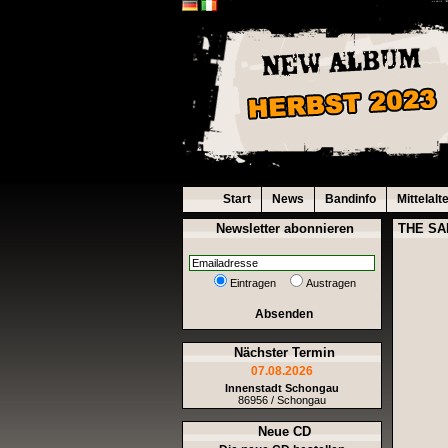
Start
News
Bandinfo
Mittelalt
Newsletter abonnieren
THE S
Eintragen
Austragen
Absenden
Nächster Termin
07.08.2026
Innenstadt Schongau
86956 / Schongau
Neue CD